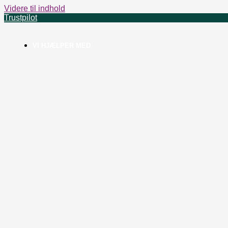
Videre til indhold
Trustpilot
VI HJÆLPER MED