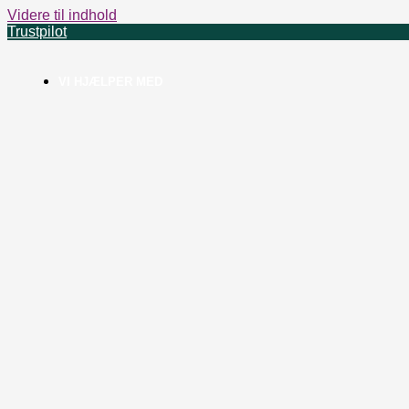
Videre til indhold
Trustpilot
VI HJÆLPER MED